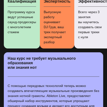
Квалификация
Экспертность
Эффективност
Программу курса
Выпускную
Всего через 3
ведут успешные
работу
занятия
саунд-продюсеры
оценивает
вы научитесь
с многолетним
DJ Грув, ваш
создавать свои
стажем
трек получает
первые треки
экспертный
с нуля
разбор
Наш курс не требует музыкального
образования
или знания нот
С помощью передовых технологий теперь можно
создавать впечатляющие музыкальные произведения без
знания нотной грамоты. Ableton Live, предоставляет
обширный набор инструментов, которые упрощают
процесс создания музыки и делают его доступным для