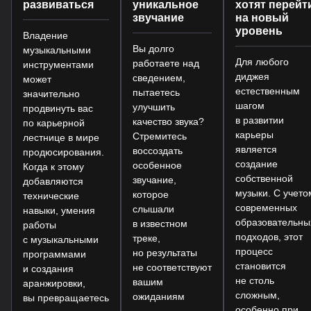
развиваться
уникальное
хотят перейт
звучание
на новый
уровень
Владение
Вы долго
музыкальными
Для любого
работаете над
инструментами
диджея
сведением,
может
естественным
пытаетесь
значительно
шагом
улучшить
продвинуть вас
в развитии
качество звука?
по карьерной
карьеры
Стремитесь
лестнице в мире
является
воссоздать
продюсирования.
создание
особенное
Когда к этому
собственной
звучание,
добавляются
музыки. С учето
которое
технические
современных
слышали
навыки, умения
образовательны
в известном
работы
подходов, этот
треке,
с музыкальными
процесс
но результаты
программами
становится
не соответствуют
и создания
не столь
вашим
аранжировки,
сложным,
ожиданиям
вы превращаетесь
особенно при