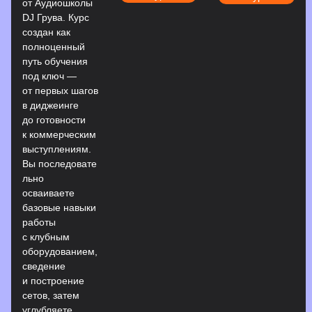
от Аудиошколы
DJ Грува. Курс
создан как
полноценный
путь обучения
под ключ —
от первых шагов
в диджеинге
до готовности
к коммерческим
выступлениям.
Вы последовате
льно
осваиваете
базовые навыки
работы
с клубным
оборудованием,
сведение
и построение
сетов, затем
углубляете