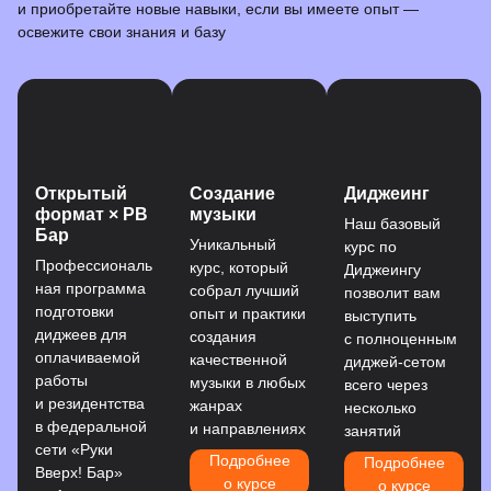
и приобретайте новые навыки, если вы имеете опыт —
освежите свои знания и базу
Открытый
Создание
Диджеинг
формат × РВ
музыки
Наш базовый
Бар
Уникальный
курс по
Профессиональ
курс, который
Диджеингу
ная программа
собрал лучший
позволит вам
подготовки
опыт и практики
выступить
диджеев для
создания
с полноценным
оплачиваемой
качественной
диджей-сетом
работы
музыки в любых
всего через
и резидентства
жанрах
несколько
в федеральной
и направлениях
занятий
сети «Руки
Подробнее
Подробнее
Вверх! Бар»
о курсе
о курсе