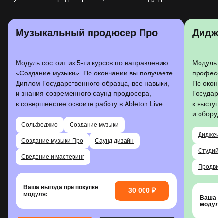
Музыкальный продюсер Про
Дидж
Модуль состоит из 5-ти курсов по направлению
Модуль 
«Создание музыки». По окончании вы получаете
профес
Диплом Государственного образца, все навыки,
По окон
и знания современного саунд продюсера,
Государ
в совершенстве освоите работу в Ableton Live
к высту
и обору
Сольфеджио
Создание музыки
Диджеи
Создание музыки Про
Саунд дизайн
Студи
Сведение и мастеринг
Продви
Ваша выгода при покупке
30 000 ₽
модуля:
Ваша 
модул