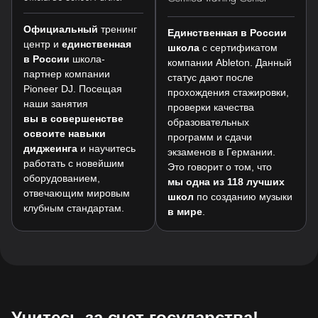
Официальный
тренинг
Единственная в России
центр и
единственная
школа
c сертификатом
в России
школа-
компании Ableton. Данный
партнер компании
статус дают после
Pioneer DJ. Посещая
прохождения стажировки,
наши занятия
проверки качества
вы в совершенстве
образовательных
освоите навыки
программ и сдачи
диджеинга
и научитесь
экзаменов в Германии.
работать с новейшим
Это говорит о том, что
оборудованием,
мы одна из 118 лучших
отвечающим мировым
школ
по созданию музыки
клубным стандартам.
в мире
.
Учитесь за счет государства!