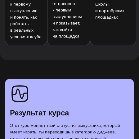
от навыков
к первому
школы
к первым
выступлению
и партнёрских
выступлениям
и понять, как
площадках
и показывает,
работать
как выйти
в реальных
на площадки
условиях клуба
Результат курса
Этот курс меняет твой статус: из выпускника, который
умеет играть, ты переходишь в категорию диджеев,
готовых к реальной сцене. Появляется первый