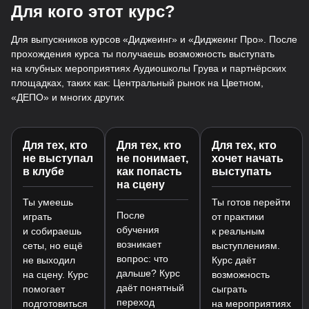
Для кого этот курс?
Для выпускников курсов «Диджеинг» и «Диджеинг Про». После
прохождения курса ты получаешь возможность выступать
на клубных мероприятиях Аудиошколы Грува и партнёрских
площадках, таких как: Центральный рынок на Цветном,
«ДЕПО» и многих других
Для тех, кто
Для тех, кто
Для тех, кто
не выступал
не понимает,
хочет начать
в клубе
как попасть
выступать
на сцену
Ты умеешь
Ты готов перейти
После
играть
от практики
обучения
и собираешь
к реальным
возникает
сеты, но ещё
выступлениям.
вопрос: что
не выходил
Курс даёт
дальше? Курс
на сцену. Курс
возможность
даёт понятный
помогает
сыграть
переход
подготовиться
на мероприятиях